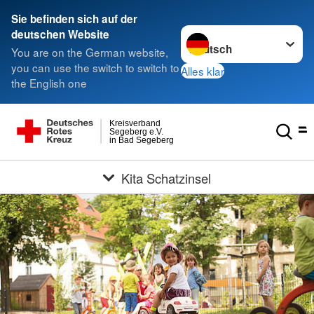
Sie befinden sich auf der
Sprache wechseln zu
deutschen Website
You are on the German website,
you can use the switch to switch to
Alles klar
the English one
Kreisverband
Segeberg e.V.
in Bad Segeberg
Kita Schatzinsel