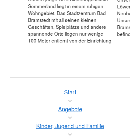
Sommerland liegt in einem ruhigen
Löwenzahn“
Wohngebiet. Das Stadtzentrum Bad
Neubaugebi
Bramstedt mit all seinen kleinen
Unser Einz
Geschäften, Spielplätze und andere
Bramstedt.
spannende Orte liegen nur wenige
befindet s
100 Meter entfernt von der Einrichtung
Start
Angebote
Kinder, Jugend und Familie