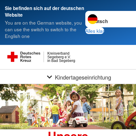
Sie befinden sich auf der deutschen
Sprache wechseln zu
Website
You are on the German website, you
can use the switch to switch to the
Alles klar
English one
Kreisverband
Segeberg e.V.
in Bad Segeberg
Kindertageseinrichtung
Unsere