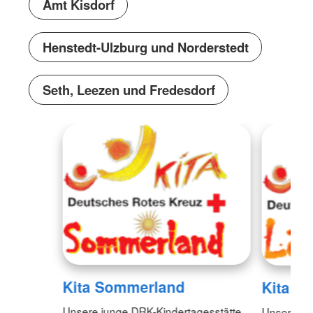
Amt Kisdorf
Henstedt-Ulzburg und Norderstedt
Seth, Leezen und Fredesdorf
Kita Sommerland
Kita L
Unsere junge DRK-Kindertagesstätte
Unsere DR