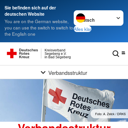
Sie befinden sich auf der
Sprache wechseln zu
deutschen Website
You are on the German website,
you can use the switch to switch to
Alles klar
the English one
Kreisverband
Segeberg e.V.
in Bad Segeberg
Verbandsstruktur
Foto: A. Zelck / DRKS
Verbandsstruktur