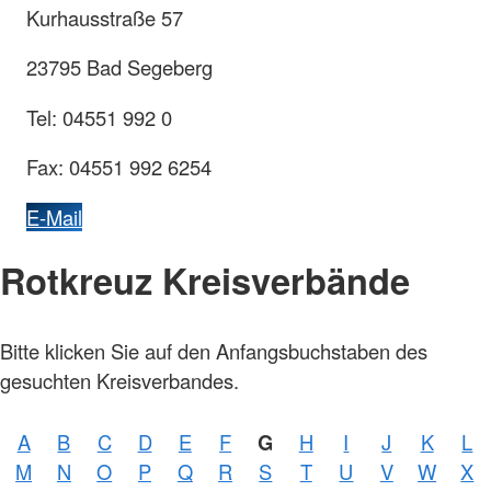
Kurhausstraße 57
23795 Bad Segeberg
Tel: 04551 992 0
Fax: 04551 992 6254
E-Mail
Rotkreuz Kreisverbände
Bitte klicken Sie auf den Anfangsbuchstaben des
gesuchten Kreisverbandes.
A
B
C
D
E
F
G
H
I
J
K
L
M
N
O
P
Q
R
S
T
U
V
W
X