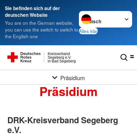
Sie befinden sich auf der
Sprache wechseln zu
deutschen Website
You are on the German website,
you can use the switch to switch to
Alles klar
the English one
Kreisverband
Segeberg e.V.
in Bad Segeberg
Präsidium
Präsidium
DRK-Kreisverband Segeberg
e.V.