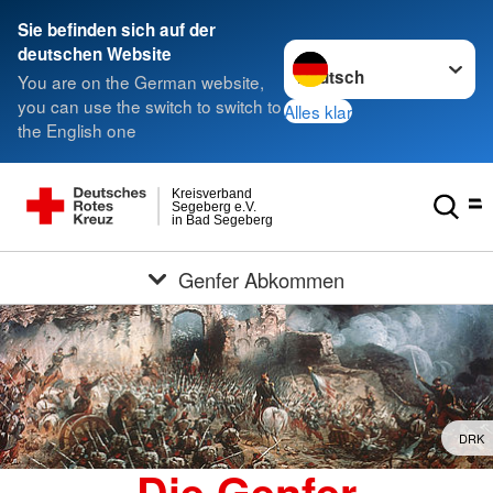
Sie befinden sich auf der
Sprache wechseln zu
deutschen Website
You are on the German website,
you can use the switch to switch to
Alles klar
the English one
Kreisverband
Segeberg e.V.
in Bad Segeberg
Genfer Abkommen
DRK
Die Genfer