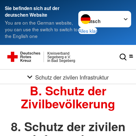
Sie befinden sich auf der
Sprache wechseln zu
deutschen Website
You are on the German website,
you can use the switch to switch to
Alles klar
the English one
Kreisverband
Segeberg e.V.
in Bad Segeberg
Schutz der zivilen Infrastruktur
B. Schutz der
Zivilbevölkerung
8. Schutz der zivilen