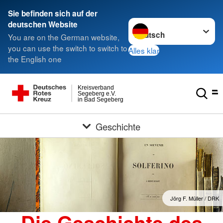
Sie befinden sich auf der
Sprache wechseln zu
deutschen Website
You are on the German website,
you can use the switch to switch to
Alles klar
the English one
Kreisverband
Segeberg e.V.
in Bad Segeberg
Geschichte
Jörg F. Müller / DRK
Die Geschichte des