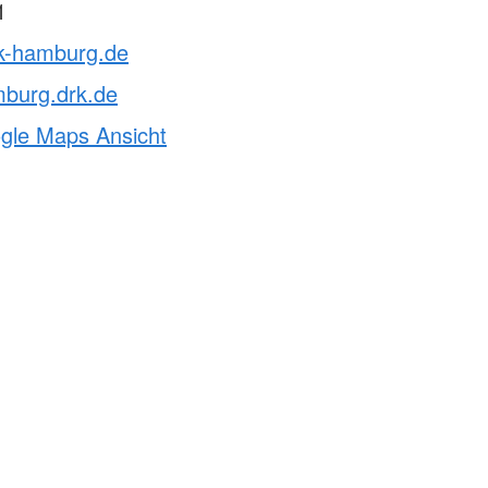
1
rk-hamburg.de
mburg.drk.de
ogle Maps Ansicht