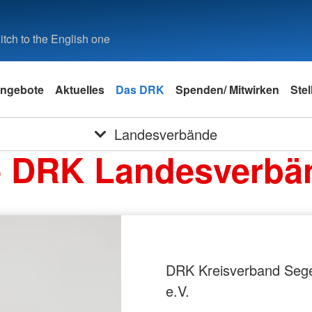
tch to the English one
ngebote
Aktuelles
Das DRK
Spenden/ Mitwirken
Ste
Landesverbände
e DRK Landesverbä
DRK Kreisverband Seg
e.V.